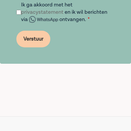
Ik ga akkoord met het
privacystatement
en ik wil berichten
via
ontvangen.
Verstuur